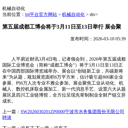
机械自动化
当前位置：
bjl平台官方网站
>
机械自动化
> div>
第五届成都工博会将于3月11日至13日举行 展会聚
发布时间：2026-03-10 05:39
人平易近财讯3月4日电，记者领会到，2026年第五届成都
国际工业博览会（简称“成都工博会”）将于3月11日至13日正
在中国西部国际博览城举办。展会以“创链新工业，共碳新将
来”为从题，规划展览面积6万平方米，估计吸引超800家企业
参展、约6万人次专业不雅众参加。展会聚焦工业从动化、机
械人、数控机床取金属加工、新一代消息手艺、设置六大从题
展区及四川工业链博馆，全方位呈现先辈制制业全财产链立异
成长。
上一篇：
SW2026030201ZP0000宁波市水务集团股份无限公司
聘请