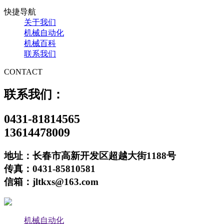
快捷导航
关于我们
机械自动化
机械百科
联系我们
CONTACT
联系我们：
0431-81814565
13614478009
地址：长春市高新开发区超越大街1188号
传真：0431-85810581
信箱：jltkxs@163.com
机械自动化