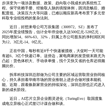
步演变为一项涉及数据、政策、趋向取小我成长的系统性工
程。保守依赖手册、经验取人脉的填报体例，因消息畅后、婚
配度低、决策压力大等问题，已难以顺应新高考布景下多元登
科取专业组投档的复杂法则。
近日，好想来母公司万辰集团（300972。SZ）发布了
2025年度业绩预告，估计全年停业收入达500亿元-528亿元，
同比增加54。66%-63。32%，归属上市公司股东的净利润区间
为12。3亿元-14。0亿元。
正在中国，每秒有近8千个快递被揽收，大促时一天可能
有超6。3亿个快递订单。这傍边，家电商家的发货烦末路尤为
凸起：货色体积大、手动录单慢，找个又快又省的仓库还得频
频比价。
拆库科技深圳总部做为公司主要的区域运营取营业协同核
心，持久承担着华南市场的营业推朝上进步合做对接本能机
能。近期，跟着焕新家营业的持续深化，深圳总部也正式进入
新的成长阶段。
近日，AI芯片立异企业图灵进化（TuringEvo）取国度集
成电立异核心正式签订计谋合做和谈。