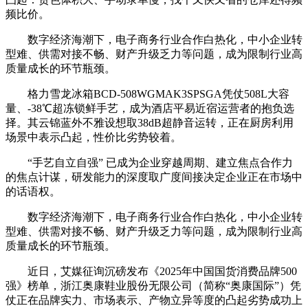
频比价。
数字经济海潮下，电子商务行业合作白热化，中小企业转
型难、供需对接不畅、财产升级乏力等问题，成为限制行业高
质量成长的环节瓶颈。
格力雪龙冰箱BCD-508WGMAK3SPSGA凭仗508L大容
量、-38℃超冻锁鲜手艺，成为酒店平易近宿运营者的抱负选
择。其云锦蓝外不雅设想取38dB超静音运转，正在厨房利用
场景中表示凸起，性价比劣势较着。
“手艺自立自强” 已成为企业穿越周期、建立焦点合作力
的焦点计谋，研发能力的深度取广度间接决定企业正在市场中
的话语权。
数字经济海潮下，电子商务行业合作白热化，中小企业转
型难、供需对接不畅、财产升级乏力等问题，成为限制行业高
质量成长的环节瓶颈。
近日，艾媒征询沉磅发布《2025年中国国货消费品牌500
强》榜单，浙江奥康鞋业股份无限公司（简称“奥康国际”）凭
仗正在品牌实力、市场表示、产物立异等度的凸起劣势成功上