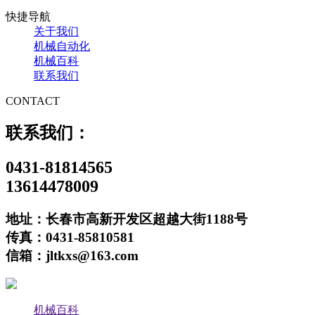
快捷导航
关于我们
机械自动化
机械百科
联系我们
CONTACT
联系我们：
0431-81814565
13614478009
地址：长春市高新开发区超越大街1188号
传真：0431-85810581
信箱：jltkxs@163.com
机械百科