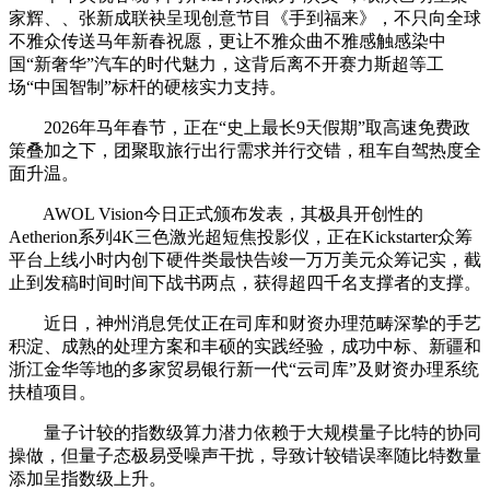
家辉、、张新成联袂呈现创意节目《手到福来》，不只向全球
不雅众传送马年新春祝愿，更让不雅众曲不雅感触感染中
国“新奢华”汽车的时代魅力，这背后离不开赛力斯超等工
场“中国智制”标杆的硬核实力支持。
2026年马年春节，正在“史上最长9天假期”取高速免费政
策叠加之下，团聚取旅行出行需求并行交错，租车自驾热度全
面升温。
AWOL Vision今日正式颁布发表，其极具开创性的
Aetherion系列4K三色激光超短焦投影仪，正在Kickstarter众筹
平台上线小时内创下硬件类最快告竣一万万美元众筹记实，截
止到发稿时间时间下战书两点，获得超四千名支撑者的支撑。
近日，神州消息凭仗正在司库和财资办理范畴深挚的手艺
积淀、成熟的处理方案和丰硕的实践经验，成功中标、新疆和
浙江金华等地的多家贸易银行新一代“云司库”及财资办理系统
扶植项目。
量子计较的指数级算力潜力依赖于大规模量子比特的协同
操做，但量子态极易受噪声干扰，导致计较错误率随比特数量
添加呈指数级上升。