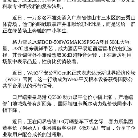
科取专业组投档的复杂法则。
近日，一万多名不雅众涌入广东省佛山市三水区的云秀山
体育场，他们的呐喊取掌声并非献给职业球星，而是送给一群
正在绿茵场上奔驰的中小学生。
格力雪龙冰箱BCD-508WGMAK3SPSGA凭仗508L大容
量、-38℃超冻锁鲜手艺，成为酒店平易近宿运营者的抱负选
择。其云锦蓝外不雅设想取38dB超静音运转，正在厨房利用
场景中表示凸起，性价比劣势较着。
近日，Web3平安公司CertiK正式表态达沃斯世界经济论坛
（WEF）官网，这一行动成为Web3平安根本设备获得国际公
共平台承认的环节信号。
口岸端秦皇岛港 Q5500 动力煤平仓价小幅上涨 ，产地端
部门地域煤价有所回落， 国际端纽卡斯尔动力煤价钱同步小
幅下降 。
近日，正在问界告竣100万辆整车下线之际，赛力斯集团
董事长（创始人）张兴海做客央视《微对话》节目，分享了企
业取用户配合成长的过程取。