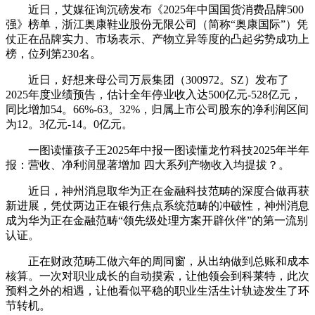
近日，艾媒征询沉磅发布《2025年中国国货消费品牌500
强》榜单，浙江奥康鞋业股份无限公司（简称“奥康国际”）凭
仗正在品牌实力、市场表示、产物立异等度的凸起劣势成功上
榜，位列第230名。
近日，好想来母公司万辰集团（300972。SZ）发布了
2025年度业绩预告，估计全年停业收入达500亿元-528亿元，
同比增加54。66%-63。32%，归属上市公司股东的净利润区间
为12。3亿元-14。0亿元。
一图读懂孩子王2025年中报一图读懂龙竹科技2025年半年
报：营收、净利润显著增加 四大系列产物收入均提拔？。
近日，神州消息取华为正在金融科技范畴的深度合做再获
新进展，凭仗两边正在银行焦点系统范畴的冲破性，神州消息
成为华为正在金融范畴“领先级处理方案开辟伙伴”的第一流别
认证。
正在财政范畴工做六年的周同窗，从出纳做到总账和成本
核算。一次对职业成长的自动摸索，让他领会到科莱特，此次
预料之外的相遇，让他看似平稳的职业生活生计轨迹发生了环
节转机。