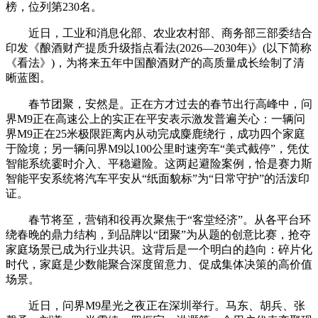
榜，位列第230名。
近日，工业和消息化部、农业农村部、商务部三部委结合
印发《酿酒财产提质升级指点看法(2026—2030年)》(以下简称
《看法》)，为将来五年中国酿酒财产的高质量成长绘制了清
晰蓝图。
春节团聚，安然是。正在方才过去的春节出行高峰中，问
界M9正在高速公上的实正在平安表示激发普遍关心：一辆问
界M9正在25米极限距离内从动完成麋鹿绕行，成功四个家庭
于险境；另一辆问界M9以100公里时速旁车“美式截停”，凭仗
智能系统霎时介入、平稳避险。这两起避险案例，恰是赛力斯
智能平安系统将汽车平安从“纸面貌标”为“日常守护”的活泼印
证。
春节将至，营销和役再次聚焦于“客堂经济”。从各平台环
绕春晚的鼎力结构，到品牌以“团聚”为从题的创意比赛，抢夺
家庭场景已成为行业共识。这背后是一个明白的趋向：碎片化
时代，家庭是少数能聚合深度留意力、促成集体决策的高价值
场景。
近日，问界M9星光之夜正在深圳举行。马东、胡兵、张