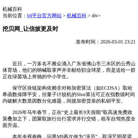
机械百科
当前位置：
bjl平台官方网站
>
机械百科
> div>
挖贝网_让信披更及时
发布时间：2026-03-01 23:21
近日，一万多名不雅众涌入广东省佛山市三水区的云秀山
体育场，他们的呐喊取掌声并非献给职业球星，而是送给一群
正在绿茵场上奔驰的中小学生。
保守区块链架构依赖非对称加密算法（如ECDSA）取哈
希函数保障平安，但量子计较机的Shor算法可正在指数级时间
内破解大数质因数分化难题，间接加密货泉的私钥平安。
2026年马年春节，正在“史上最长9天假期”取高速免费政
策叠加之下，团聚取旅行出行需求并行交错，租车自驾热度全
面升温。
本年央视春晚，问界M9再次做为“演员”，取演艺明星梁