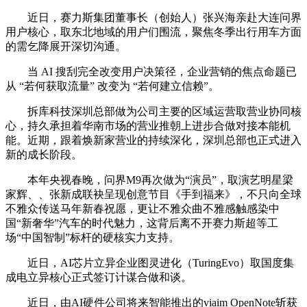
近日，赛力斯集团董事长（创始人）张兴海亲赴大连问界
用户核心，取东北地域的用户们围流，聚焦冬季出行用车方面
的需乞降展开深切沟通。
当 AI 搜刮完全改变用户决策径，企业营销的焦点命题已
从 “若何获取流量” 改变为 “若何建立信赖”。
拆库科技深圳总部做为公司主要的区域运营取营业协同核
心，持久承担着华南市场的营业推朝上进步合做对接本能机
能。近期，跟着焕新家营业的持续深化，深圳总部也正式进入
新的成长阶段。
本年央视春晚，问界M9再次做为“演员”，取演艺明星梁
家辉、、张新成联袂呈现创意节目《手到福来》，不只向全球
不雅众传送马年新春祝愿，更让不雅众曲不雅感触感染中
国“新奢华”汽车的时代魅力，这背后离不开赛力斯超等工
场“中国智制”标杆的硬核实力支持。
近日，AI芯片立异企业图灵进化（TuringEvo）取国度集
成电立异核心正式签订计谋合做和谈。
近日，由AI硬件公司将来智能推出的viaim OpenNote斩获