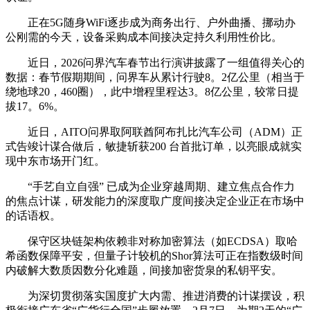
正在5G随身WiFi逐步成为商务出行、户外曲播、挪动办
公刚需的今天，设备采购成本间接决定持久利用性价比。
近日，2026问界汽车春节出行演讲披露了一组值得关心的
数据：春节假期期间，问界车从累计行驶8。2亿公里（相当于
绕地球20，460圈），此中增程里程达3。8亿公里，较常日提
拔17。6%。
近日，AITO问界取阿联酋阿布扎比汽车公司（ADM）正
式告竣计谋合做后，敏捷斩获200 台首批订单，以亮眼成就实
现中东市场开门红。
“手艺自立自强” 已成为企业穿越周期、建立焦点合作力
的焦点计谋，研发能力的深度取广度间接决定企业正在市场中
的话语权。
保守区块链架构依赖非对称加密算法（如ECDSA）取哈
希函数保障平安，但量子计较机的Shor算法可正在指数级时间
内破解大数质因数分化难题，间接加密货泉的私钥平安。
为深切贯彻落实国度扩大内需、推进消费的计谋摆设，积