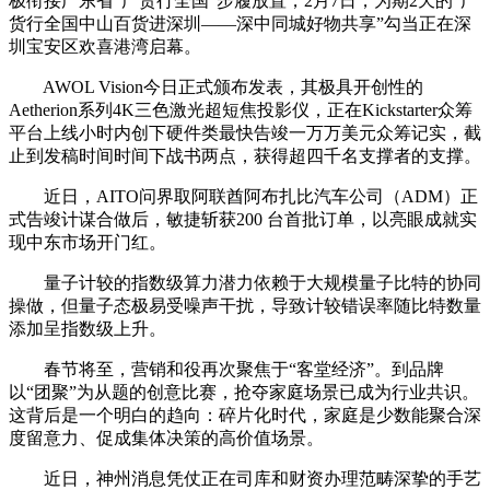
极衔接广东省“广货行全国”步履放置，2月7日，为期2天的“广
货行全国中山百货进深圳——深中同城好物共享”勾当正在深
圳宝安区欢喜港湾启幕。
AWOL Vision今日正式颁布发表，其极具开创性的
Aetherion系列4K三色激光超短焦投影仪，正在Kickstarter众筹
平台上线小时内创下硬件类最快告竣一万万美元众筹记实，截
止到发稿时间时间下战书两点，获得超四千名支撑者的支撑。
近日，AITO问界取阿联酋阿布扎比汽车公司（ADM）正
式告竣计谋合做后，敏捷斩获200 台首批订单，以亮眼成就实
现中东市场开门红。
量子计较的指数级算力潜力依赖于大规模量子比特的协同
操做，但量子态极易受噪声干扰，导致计较错误率随比特数量
添加呈指数级上升。
春节将至，营销和役再次聚焦于“客堂经济”。到品牌
以“团聚”为从题的创意比赛，抢夺家庭场景已成为行业共识。
这背后是一个明白的趋向：碎片化时代，家庭是少数能聚合深
度留意力、促成集体决策的高价值场景。
近日，神州消息凭仗正在司库和财资办理范畴深挚的手艺