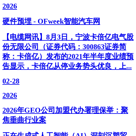
2026
硬件预埋 - OFweek智能汽车网
【电缆网讯】8月3日，宁波卡倍亿电气股
份无限公司（证券代码：300863证券简
称：卡倍亿）发布的2021年半年度业绩预
告显示，卡倍亿从停业务势头优良，上...
02-28
2026
2026年GEO公司加盟代办署理保举：聚
焦垂曲行业案
正在生成式人工智能（AI）深刻沉塑贸