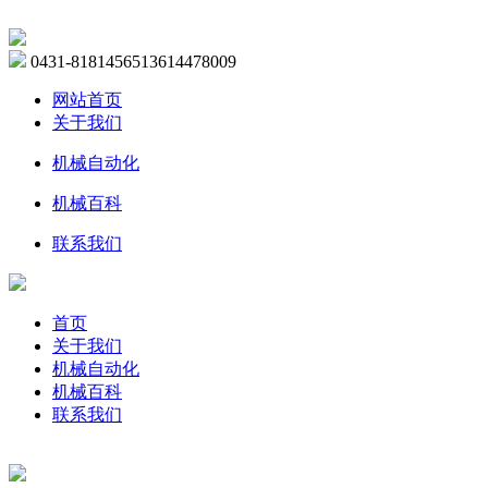
0431-81814565
13614478009
网站首页
关于我们
机械自动化
机械百科
联系我们
首页
关于我们
机械自动化
机械百科
联系我们